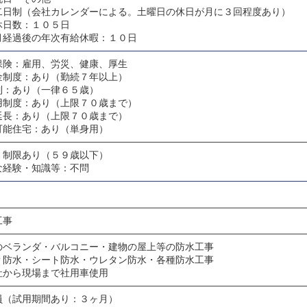
二日制（会社カレンダーによる。土曜日の休日が月に３回程度あり）
休日数：１０５日
月経過後の年次有給休暇：１０日
保険：雇用、労災、健康、厚生
金制度：あり（勤続７年以上）
制：あり（一律６５歳）
用制度：あり（上限７０歳まで）
延長：あり（上限７０歳まで）
可能住宅：あり（単身用）
：制限あり（５９歳以下）
な経験・知識等：不問
工事
のベランダ・バルコニー・建物の屋上等の防水工事
Ｐ防水・シート防水・ウレタン防水・各種防水工事
社から現場まで社用車使用
員（試用期間あり：３ヶ月）