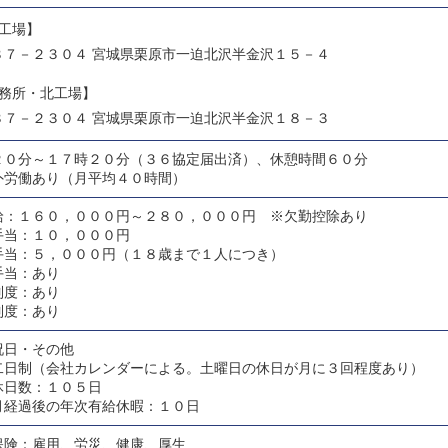
南工場】
８７－２３０４ 宮城県栗原市一迫北沢半金沢１５－４
事務所・北工場】
８７－２３０４ 宮城県栗原市一迫北沢半金沢１８－３
２０分～１７時２０分（３６協定届出済）、休憩時間６０分
外労働あり（月平均４０時間）
給：１６０，０００円～２８０，０００円 ※欠勤控除あり
手当：１０，０００円
手当：５，０００円（１８歳まで１人につき）
手当：あり
制度：あり
制度：あり
祝日・その他
二日制（会社カレンダーによる。土曜日の休日が月に３回程度あり）
休日数：１０５日
月経過後の年次有給休暇：１０日
保険：雇用、労災、健康、厚生