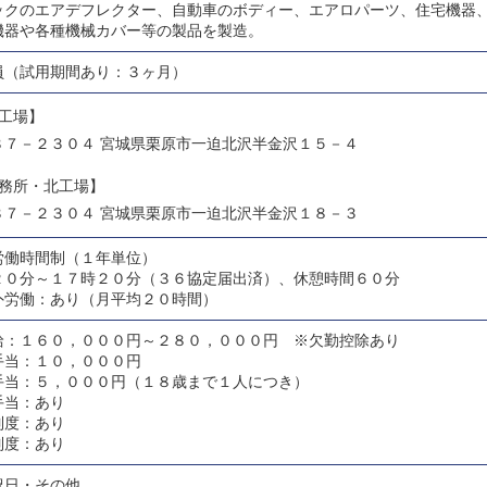
ックのエアデフレクター、自動車のボディー、エアロパーツ、住宅機器
機器や各種機械カバー等の製品を製造。
員（試用期間あり：３ヶ月）
南工場】
８７－２３０４ 宮城県栗原市一迫北沢半金沢１５－４
事務所・北工場】
８７－２３０４ 宮城県栗原市一迫北沢半金沢１８－３
労働時間制（１年単位）
２０分～１７時２０分（３６協定届出済）、休憩時間６０分
外労働：あり（月平均２０時間）
給：１６０，０００円～２８０，０００円 ※欠勤控除あり
手当：１０，０００円
手当：５，０００円（１８歳まで１人につき）
手当：あり
制度：あり
制度：あり
祝日・その他