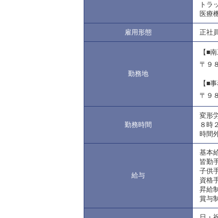
トラ
医療
雇用形態
正社
【■
〒９
勤務地
【■
〒９
変形
勤務時間
８時
時間
基本
皆勤
子供
給与
資格
昇給
賞与
日・