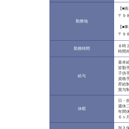
【■
〒９
勤務地
【■
〒９
８時
勤務時間
時間
基本
皆勤
子供
給与
資格
昇給
賞与
日・
週休
休暇
年間
６ヶ
加入