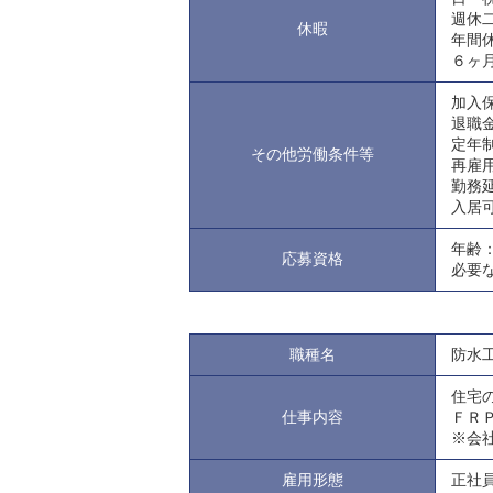
週休
休暇
年間
６ヶ
加入
退職
定年
その他労働条件等
再雇
勤務
入居
年齢
応募資格
必要
職種名
防水
住宅
仕事内容
ＦＲ
※会
雇用形態
正社