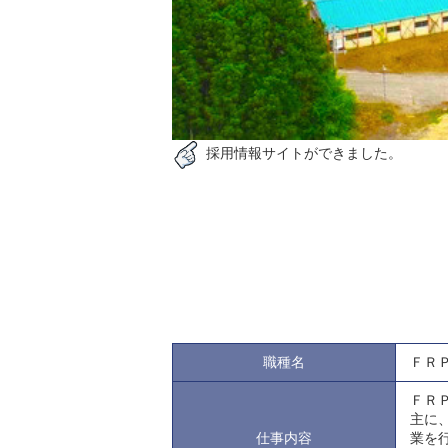
採用情報サイトができました。
職種名
ＦＲ
ＦＲ
主に
仕事内容
業を